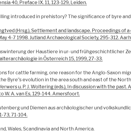
nsia 40, Preface IX. 11, 123-129, Leiden.
ling introduced in prehistory? The significance of byre and
 Ringtved (Hrsg.), Settlement and landscape. Proceedings of 
ay 4-7 1998. Jutland Archaeological Society, 295-312. Aarh
swinterung der Haustiere in ur- und frühgeschichtlicher Zei
alterarchäologie in Österreich 15, 1999, 27-33.
ons for cattle farming, one reason for the Anglo-Saxon mig
he Byre”s evolution in the area south and east of the Nort
. Verwers u. P. J. Woltering (eds.), In discussion with the past
o W. A. van Es, 129-144. Amersfoort.
tenberg und Diemen aus archäologischer und volkskundlic
1-73, 71-104.
and, Wales, Scandinavia and North America.