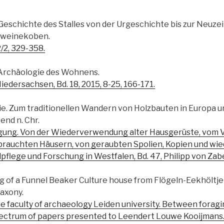
schichte des Stalles von der Urgeschichte bis zur Neuzei
chweinekoben.
2/2, 329-358.
 Archäologie des Wohnens.
Niedersachsen, Bd. 18, 2015, 8-25, 166-171.
ie. Zum traditionellen Wandern von Holzbauten in Europa
send n. Chr.
egung. Von der Wiederverwendung alter Hausgerüste, vom 
brauchten Häusern, von geraubten Spolien, Kopien und w
pflege und Forschung in Westfalen, Bd. 47, Philipp von Zab
of a Funnel Beaker Culture house from Flögeln-Eekhöltjen,
axony.
the faculty of archaeology Leiden university. Between forag
ectrum of papers presented to Leendert Louwe Kooijmans.