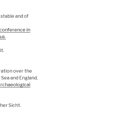
 stable and of
a conference in
us.
t.
ration over the
h Sea and England.
. Archaeological
her Sicht.