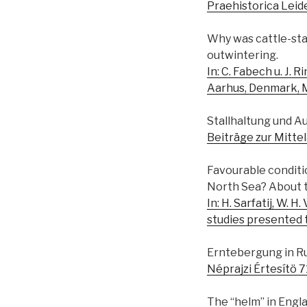
Praehistorica Leide
Why was cattle-stal
outwintering.
In: C. Fabech u. J.
Aarhus, Denmark, M
Stallhaltung und Au
Beiträge zur Mittel
Favourable conditi
North Sea? About t
In: H. Sarfatij, W. H
studies presented t
Erntebergung in Ru
Néprajzi Értesítö 7
The “helm” in Engl