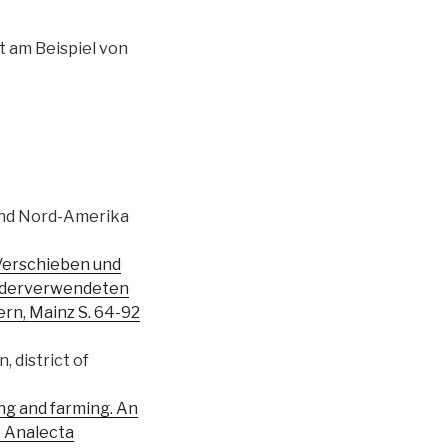
t am Beispiel von
 und Nord-Amerika
Verschieben und
iederverwendeten
ern, Mainz S. 64-92
 district of
ing and farming. An
 Analecta