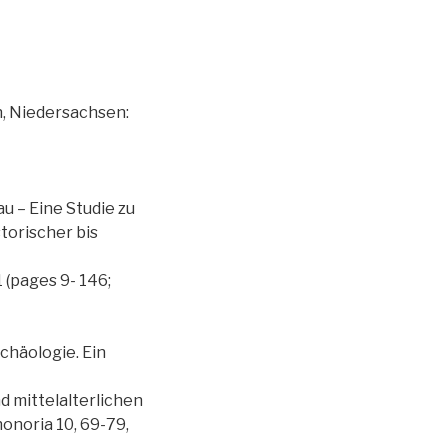
n, Niedersachsen:
 – Eine Studie zu
torischer bis
 (pages 9- 146;
chäologie. Ein
d mittelalterlichen
onoria 10, 69-79,