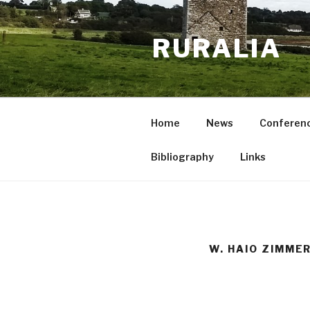
Skip
to
RURALIA
content
Home
News
Conferen
Bibliography
Links
W. HAIO ZIMM