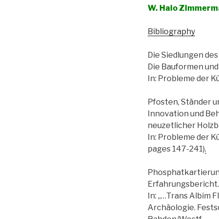
W. Haio Zimmerm
Bibliography
Die Siedlungen des
Die Bauformen und 
In: Probleme der K
Pfosten, Ständer u
Innovation und Beh
neuzetlicher Holzb
In: Probleme der K
pages 147-241)
.
Phosphatkartierung
Erfahrungsbericht.
In: „…Trans Albim F
Archäologie. Festsc