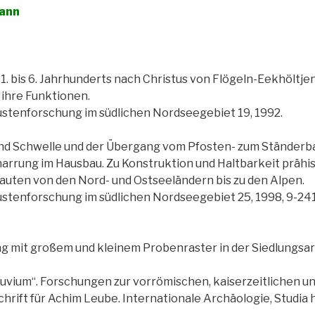
ann
 1. bis 6. Jahrhunderts nach Christus von Flögeln-Eekhöltje
ihre Funktionen.
üstenforschung im südlichen Nordseegebiet 19, 1992.
nd Schwelle und der Übergang vom Pfosten- zum Ständerbau
arrung im Hausbau. Zu Konstruktion und Haltbarkeit prähis
auten von den Nord- und Ostseeländern bis zu den Alpen.
üstenforschung im südlichen Nordseegebiet 25, 1998, 9-241
 mit großem und kleinem Probenraster in der Siedlungsar
luvium“. Forschungen zur vorrömischen, kaiserzeitlichen un
hrift für Achim Leube. Internationale Archäologie, Studia h