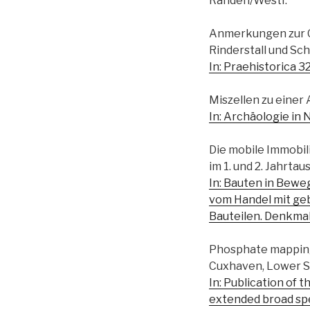
Rahden/Westf.
Anmerkungen zur Ge
Rinderstall und S
In: Praehistorica 3
Miszellen zu einer
In: Archäologie in 
Die mobile Immobil
im 1. und 2. Jahrtau
In: Bauten in Bew
vom Handel mit ge
Bauteilen. Denkmal
Phosphate mapping 
Cuxhaven, Lower S
In: Publication of 
extended broad sp